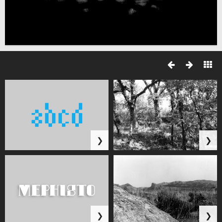
❯
❯
❯
❯