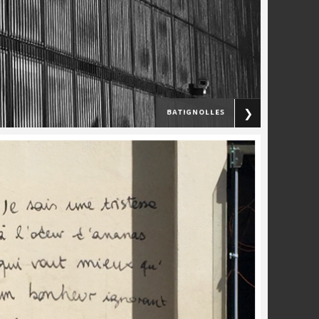
batignolles
❯