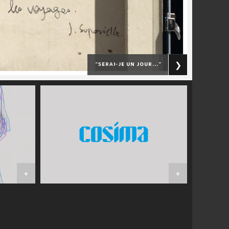
"serai-je un jour..."
❯
+
+