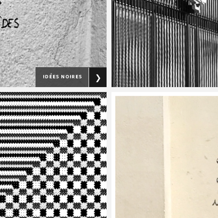
idées noires
❯