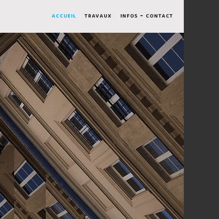
accueil
travaux
infos - contact