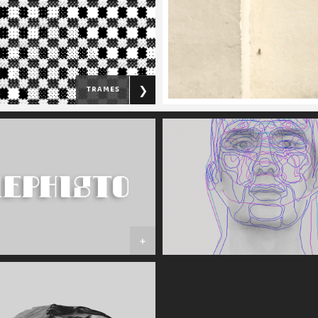
trames
❯
+