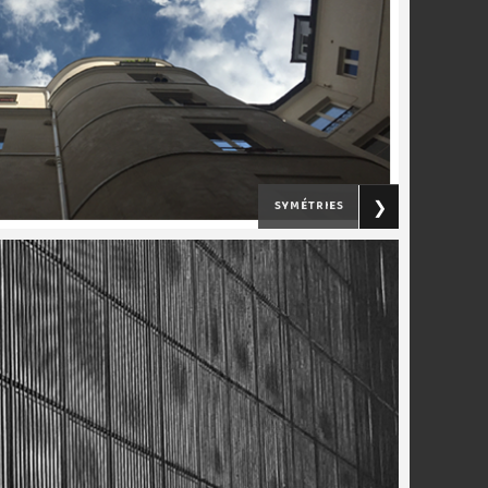
symétries
❯